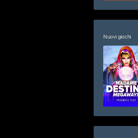
Nuovi giochi