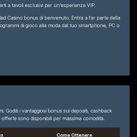
irti a tavoli esclusivi per un'esperienza VIP.
lad Casino bonus di benvenuto. Entra a far parte della
 programmi di gioco alla moda dal tuo smartphone, PC o
ni. Goditi i vantaggiosi bonus sui depositi, cashback
 le offerte sono disponibili per massima comodità.
to
Come Ottenere