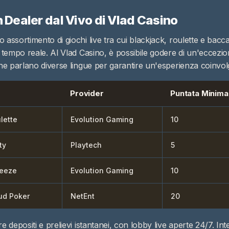
 Dealer dal Vivo di Vlad Casino
assortimento di giochi live tra cui blackjack, roulette e baccar
n tempo reale. Al Vlad Casino, è possibile godere di un'eccezi
che parlano diverse lingue per garantire un'esperienza coinvol
Provider
Puntata Minima
lette
Evolution Gaming
10
ty
Playtech
5
ueeze
Evolution Gaming
10
ud Poker
NetEnt
20
e depositi e prelievi istantanei, con lobby live aperte 24/7. In