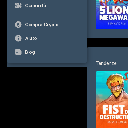
Comunità
Compra Crypto
Aiuto
Blog
Tendenze