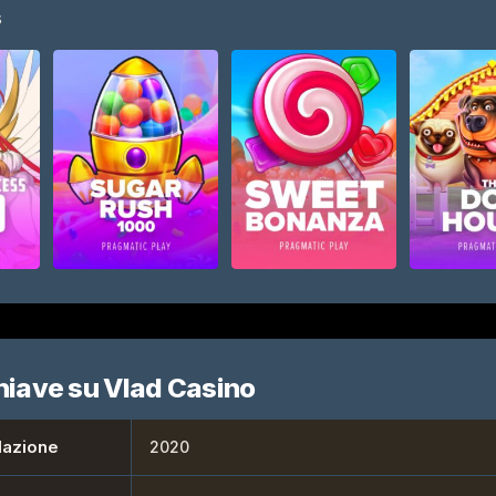
s
chiave su Vlad Casino
dazione
2020