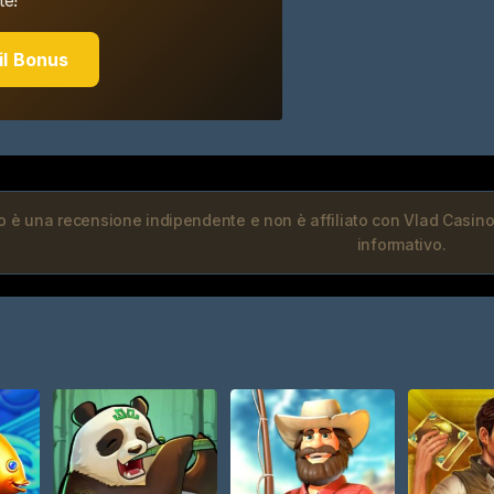
e!
 il Bonus
o è una recensione indipendente e non è affiliato con Vlad Casino
informativo.