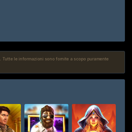
. Tutte le informazioni sono fornite a scopo puramente