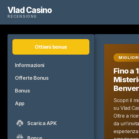
Vlad Casino
RECENSIONE
Ottieni bonus
MIGLIOR
Informazioni
Fino a 
Offerte Bonus
Misteri
Benve
Bonus
Scopri il m
App
su Vlad Cas
Oltre a rice
Scarica APK
da un'invit
esperienza 
Bonus