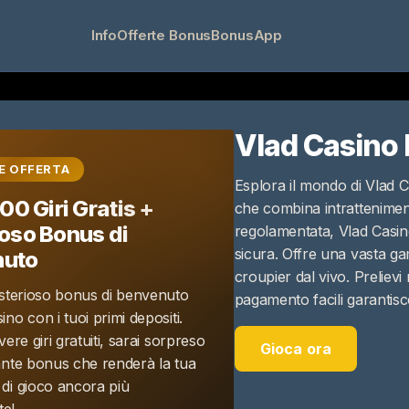
Info
Offerte Bonus
Bonus
App
Vlad Casino 
E OFFERTA
Esplora il mondo di Vlad C
100 Giri Gratis +
che combina intratteniment
oso Bonus di
regolamentata, Vlad Casin
sicura. Offre una vasta ga
nuto
croupier dal vivo. Prelievi 
isterioso bonus di benvenuto
pagamento facili garantis
ino con i tuoi primi depositi.
vere giri gratuiti, sarai sorpreso
Gioca ora
ante bonus che renderà la tua
di gioco ancora più